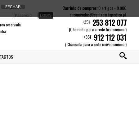
Carrinho de compras:
0 artigos - 0.00€
encomendas@centroortopedico.pt
253 812 077
+351
àrea reservada
(Chamada para a rede fixa nacional)
enha
912 112 031
+351
(Chamada para a rede móvel nacional)
TACTOS