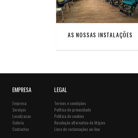
AS NOSSAS INSTALAÇÕES
EMPRESA
LEGAL
Empresa
Termos e condições
Serviços
Política de privacidade
Localizacao
Política de cookies
Galeria
Resolução alternativa de litígios
Contactos
Livro de reclamações on-line